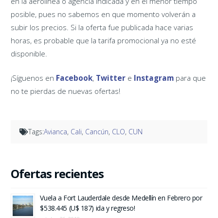
en la aerolínea o agencia indicada y en el menor tiempo
posible, pues no sabemos en que momento volverán a
subir los precios. Si la oferta fue publicada hace varias
horas, es probable que la tarifa promocional ya no esté
disponible.
¡Síguenos en
Facebook
,
Twitter
e
Instagram
para que
no te pierdas de nuevas ofertas!
Tags:
Avianca
,
Cali
,
Cancún
,
CLO
,
CUN
Ofertas recientes
Vuela a Fort Lauderdale desde Medellín en Febrero por
$538.445 (U$ 187) ida y regreso!