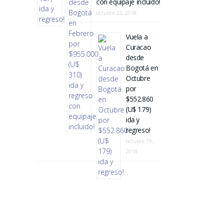
con equipaje incluido!
octubre 23, 2018
Vuela a
Curacao
desde
Bogotá en
Octubre
por
$552.860
(U$ 179)
ida y
regreso!
octubre 19,
2018