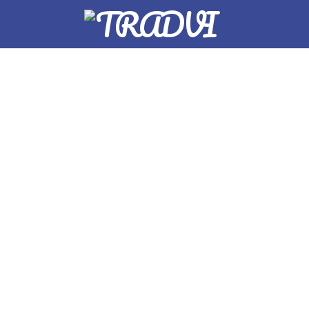
Bogotá – Londres, Rei
Unido – Bogotá: $1’713.4
(U$ 591). Septiembre,
2016. Vía París /
Amsterdam.
Agosto 19, 2016
Ofertas
Bogotá BOG – Londres, Reino Unido LCY –
Bogotá: $1’713.480 (U$ 591), Septiembre 