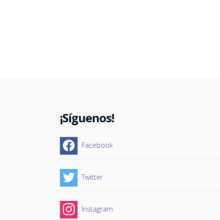
2016. Vía Estambul. Aprovecha las tarifas 
lanzamiento de Turkish Airlines en Colombi
…
Read More
¡Síguenos!
Facebook
Twitter
Instagram