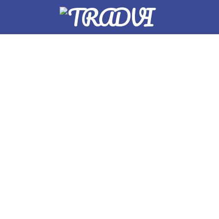
Vuela a Ciudad de
México desde Bogotá en
Mayo por $560.930 (U$
199) ida y regreso!
Abril 30, 2018
Ofertas
Encontramos tarifas promocionales para
viajar desde Bogotá hacia la capital Mexica
durante el próximo mes de Mayo. ¡Compra