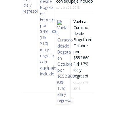
con equipaje incluido!
octubre 23, 2018
Vuela a
Curacao
desde
Bogotá en
Octubre
por
$552.860
(U$ 179)
ida y
regreso!
octubre 19,
2018