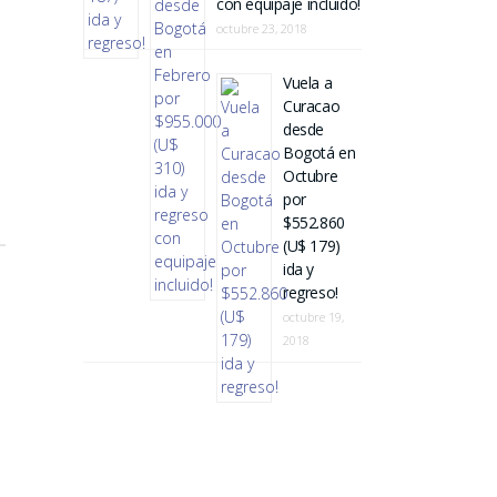
con equipaje incluido!
octubre 23, 2018
Vuela a
Curacao
desde
Bogotá en
Octubre
por
$552.860
(U$ 179)
ida y
n
regreso!
octubre 19,
2018